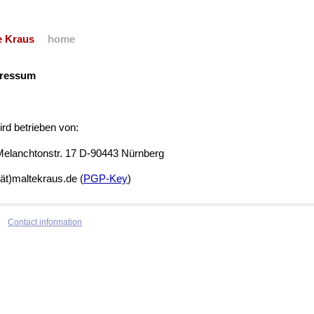
e Kraus
home
pressum
ird betrieben von:
Melanchtonstr. 17 D-90443 Nürnberg
(ät)maltekraus.de (
PGP-Key
)
Contact information