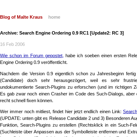
Blog of Malte Kraus
home
Archive: Search Engine Ordering 0.9 RC1 [Update2: RC 3]
16 Feb 2006
Wie schon im Forum gepostet,
habe ich soeben einen ersten Rel
Engine Ordering 0.9 veröffentlicht.
Nachdem die Version 0.9 eigentlich schon zu Jahresbeginn fertig
(Candidate) doch sehr herausgezögert, weil es sehr frustr
undokumentierte Search-Plugins zu erforschen (und im richtigen Z
Es gab zwar noch einen Crasher im Code des Such-Dialogs, aber
recht schnell fixen können.
Wer immer noch mitliest, findet hier jetzt endlich einen Link:
Search
(UPDATE: unten gibt es Release Candidate 2 und 3) Besonderen Aug
Funktion, Search-Plugins zu erstellen (Rechtsklick in ein Such-Fel
(Suchleiste über Anpassen aus der Symbolleiste entfernen und Ext