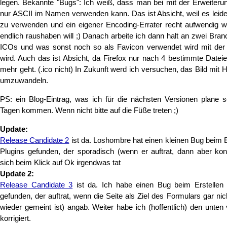
legen. Bekannte "Bugs": Ich weiß, dass man bei mit der Erweiterun
nur ASCII im Namen verwenden kann. Das ist Absicht, weil es leider
zu verwenden und ein eigener Encoding-Errater recht aufwendig w
endlich raushaben will ;) Danach arbeite ich dann halt an zwei Bran
ICOs und was sonst noch so als Favicon verwendet wird mit der
wird. Auch das ist Absicht, da Firefox nur nach 4 bestimmte Date
mehr geht. (.ico nicht) In Zukunft werd ich versuchen, das Bild mit
umzuwandeln.
PS: ein Blog-Eintrag, was ich für die nächsten Versionen plane s
Tagen kommen. Wenn nicht bitte auf die Füße treten ;)
Update:
Release Candidate 2
ist da. Loshombre hat einen kleinen Bug beim 
Plugins gefunden, der sporadisch (wenn er auftrat, dann aber kon
sich beim Klick auf Ok irgendwas tat
Update 2:
Release Candidate 3
ist da. Ich habe einen Bug beim Erstellen
gefunden, der auftrat, wenn die Seite als Ziel des Formulars gar nic
wieder gemeint ist) angab. Weiter habe ich (hoffentlich) den unt
korrigiert.